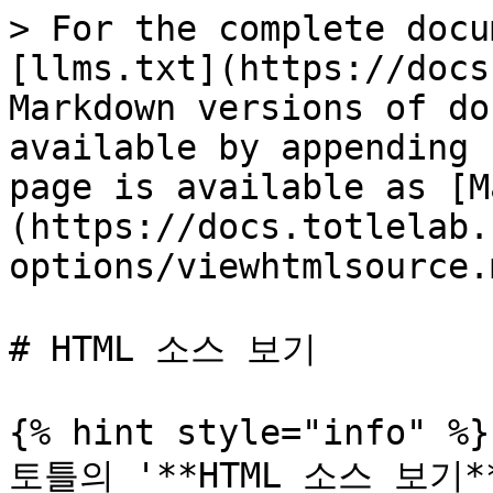
> For the complete docu
[llms.txt](https://docs
Markdown versions of do
available by appending 
page is available as [M
(https://docs.totlelab.
options/viewhtmlsource.m
# HTML 소스 보기

{% hint style="info" %}

토틀의 '**HTML 소스 보기*