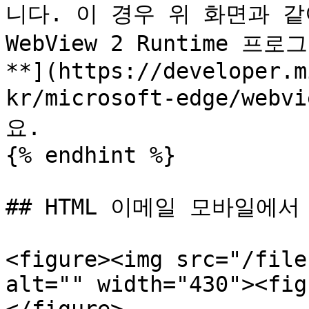
니다. 이 경우 위 화면과 같이
WebView 2 Runtime
**](https://developer.m
kr/microsoft-edge/webv
요.

{% endhint %}

## HTML 이메일 모바일에서 
<figure><img src="/file
alt="" width="430"><fig